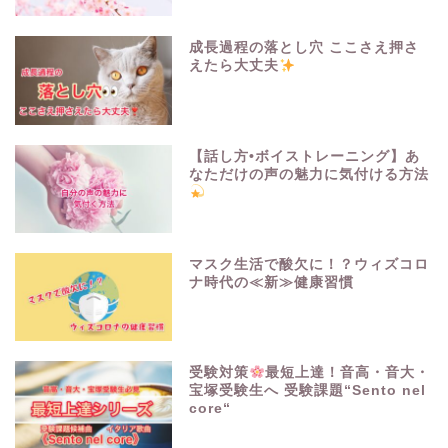
成長過程の落とし穴 ここさえ押さ
えたら大丈夫
【話し方•ボイストレーニング】あ
なただけの声の魅力に気付ける方法
マスク生活で酸欠に！？ウィズコロ
ナ時代の≪新≫健康習慣
受験対策
最短上達！音高・音大・
宝塚受験生へ 受験課題“Sento nel
core“