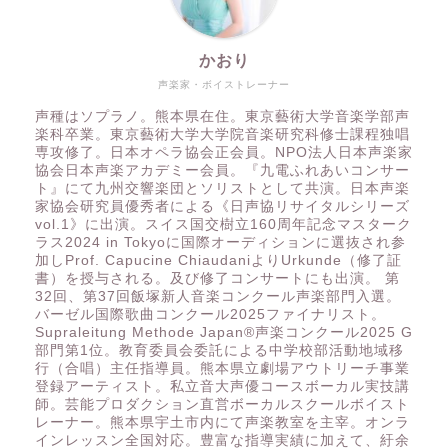
かおり
声楽家・ボイストレーナー
声種はソプラノ。熊本県在住。東京藝術大学音楽学部声
楽科卒業。東京藝術大学大学院音楽研究科修士課程独唱
専攻修了。日本オペラ協会正会員。NPO法人日本声楽家
協会日本声楽アカデミー会員。『九電ふれあいコンサー
ト』にて九州交響楽団とソリストとして共演。日本声楽
家協会研究員優秀者による《日声協リサイタルシリーズ
vol.1》に出演。スイス国交樹立160周年記念マスターク
ラス2024 in Tokyoに国際オーディションに選抜され参
加しProf. Capucine ChiaudaniよりUrkunde（修了証
書）を授与される。及び修了コンサートにも出演。 第
32回、第37回飯塚新人音楽コンクール声楽部門入選。
バーゼル国際歌曲コンクール2025ファイナリスト。
Supraleitung Methode Japan®️声楽コンクール2025 G
部門第1位。教育委員会委託による中学校部活動地域移
行（合唱）主任指導員。熊本県立劇場アウトリーチ事業
登録アーティスト。私立音大声優コースボーカル実技講
師。芸能プロダクション直営ボーカルスクールボイスト
レーナー。熊本県宇土市内にて声楽教室を主宰。オンラ
インレッスン全国対応。豊富な指導実績に加えて、紆余