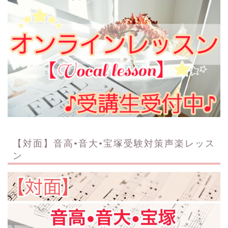
【対面】音高•音大•宝塚受験対策声楽レッス
ン