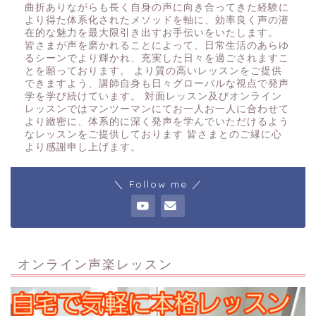
曲折ありながらも長く自身の声に向き合ってきた経験に
より得た体系化されたメソッドを軸に、効率良く声の潜
在的な魅力を最大限引き出すお手伝いをいたします。
皆さまが声を磨かれることによって、日常生活のあらゆ
るシーンでより輝かれ、充実した日々を過ごされますこ
とを願っております。 より質の高いレッスンをご提供
できますよう、講師自身も日々グローバルな視点で発声
学を学び続けています。 対面レッスン及びオンライン
レッスンではマンツーマンにてお一人お一人に合わせて
より緻密に、体系的に深く発声を学んでいただけるよう
なレッスンをご提供しております 皆さまとのご縁に心
より感謝申し上げます。
＼ Follow me ／
オンライン声楽レッスン