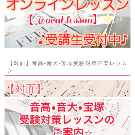
【対面】音高•音大•宝塚受験対策声楽レッス
ン