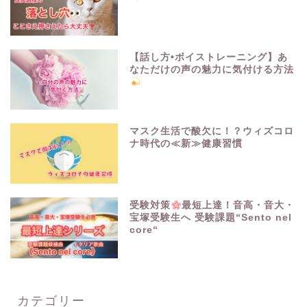
【話し方•ボイストレーニング】あ
なただけの声の魅力に気付ける方法
マスク生活で酸欠に！？ウィズコロ
ナ時代の≪新≫健康習慣
受験対策
最短上達！音高・音大・
宝塚受験生へ 受験課題“Sento nel
core“
カテゴリー