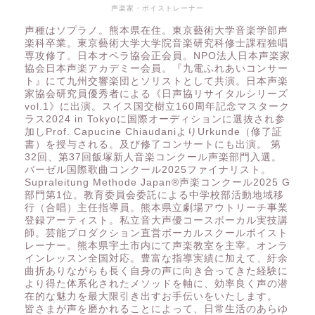
声楽家・ボイストレーナー
声種はソプラノ。熊本県在住。東京藝術大学音楽学部声
楽科卒業。東京藝術大学大学院音楽研究科修士課程独唱
専攻修了。日本オペラ協会正会員。NPO法人日本声楽家
協会日本声楽アカデミー会員。『九電ふれあいコンサー
ト』にて九州交響楽団とソリストとして共演。日本声楽
家協会研究員優秀者による《日声協リサイタルシリーズ
vol.1》に出演。スイス国交樹立160周年記念マスターク
ラス2024 in Tokyoに国際オーディションに選抜され参
加しProf. Capucine ChiaudaniよりUrkunde（修了証
書）を授与される。及び修了コンサートにも出演。 第
32回、第37回飯塚新人音楽コンクール声楽部門入選。
バーゼル国際歌曲コンクール2025ファイナリスト。
Supraleitung Methode Japan®️声楽コンクール2025 G
部門第1位。教育委員会委託による中学校部活動地域移
行（合唱）主任指導員。熊本県立劇場アウトリーチ事業
登録アーティスト。私立音大声優コースボーカル実技講
師。芸能プロダクション直営ボーカルスクールボイスト
レーナー。熊本県宇土市内にて声楽教室を主宰。オンラ
インレッスン全国対応。豊富な指導実績に加えて、紆余
曲折ありながらも長く自身の声に向き合ってきた経験に
より得た体系化されたメソッドを軸に、効率良く声の潜
在的な魅力を最大限引き出すお手伝いをいたします。
皆さまが声を磨かれることによって、日常生活のあらゆ