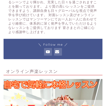
るシーンでより輝かれ、充実した日々を過ごされますこ
とを願っております。 より質の高いレッスンをご提供
できますよう、講師自身も日々グローバルな視点で発声
学を学び続けています。 対面レッスン及びオンライン
レッスンではマンツーマンにてお一人お一人に合わせて
より緻密に、体系的に深く発声を学んでいただけるよう
なレッスンをご提供しております 皆さまとのご縁に心
より感謝申し上げます。
＼ Follow me ／
オンライン声楽レッスン