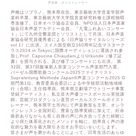
声楽家・ボイストレーナー
声種はソプラノ。熊本県在住。東京藝術大学音楽学部声
楽科卒業。東京藝術大学大学院音楽研究科修士課程独唱
専攻修了。日本オペラ協会正会員。NPO法人日本声楽家
協会日本声楽アカデミー会員。『九電ふれあいコンサー
ト』にて九州交響楽団とソリストとして共演。日本声楽
家協会研究員優秀者による《日声協リサイタルシリーズ
vol.1》に出演。スイス国交樹立160周年記念マスターク
ラス2024 in Tokyoに国際オーディションに選抜され参
加しProf. Capucine ChiaudaniよりUrkunde（修了証
書）を授与される。及び修了コンサートにも出演。 第
32回、第37回飯塚新人音楽コンクール声楽部門入選。
バーゼル国際歌曲コンクール2025ファイナリスト。
Supraleitung Methode Japan®️声楽コンクール2025 G
部門第1位。教育委員会委託による中学校部活動地域移
行（合唱）主任指導員。熊本県立劇場アウトリーチ事業
登録アーティスト。私立音大声優コースボーカル実技講
師。芸能プロダクション直営ボーカルスクールボイスト
レーナー。熊本県宇土市内にて声楽教室を主宰。オンラ
インレッスン全国対応。豊富な指導実績に加えて、紆余
曲折ありながらも長く自身の声に向き合ってきた経験に
より得た体系化されたメソッドを軸に、効率良く声の潜
在的な魅力を最大限引き出すお手伝いをいたします。
皆さまが声を磨かれることによって、日常生活のあらゆ