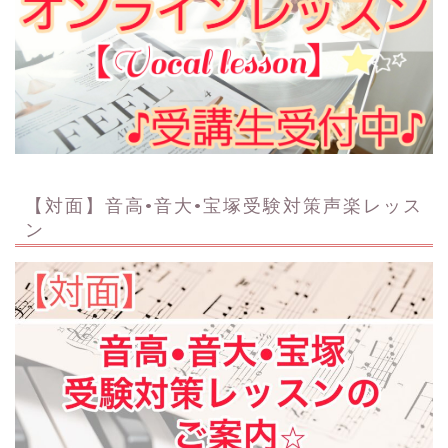
【対面】音高•音大•宝塚受験対策声楽レッス
ン