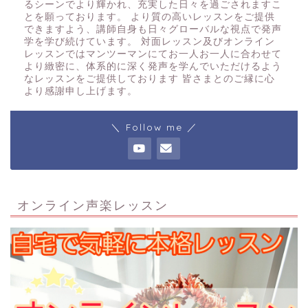
るシーンでより輝かれ、充実した日々を過ごされますこ
とを願っております。 より質の高いレッスンをご提供
できますよう、講師自身も日々グローバルな視点で発声
学を学び続けています。 対面レッスン及びオンライン
レッスンではマンツーマンにてお一人お一人に合わせて
より緻密に、体系的に深く発声を学んでいただけるよう
なレッスンをご提供しております 皆さまとのご縁に心
より感謝申し上げます。
＼ Follow me ／
オンライン声楽レッスン