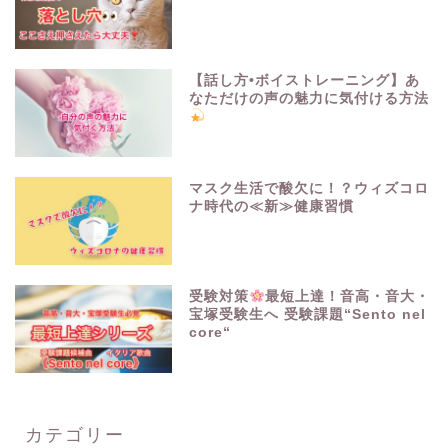
【話し方•ボイストレーニング】あ
なただけの声の魅力に気付ける方法
マスク生活で酸欠に！？ウィズコロ
ナ時代の≪新≫健康習慣
受験対策
最短上達！音高・音大・
宝塚受験生へ 受験課題“Sento nel
core“
カテゴリー