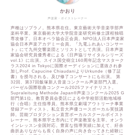
かおり
声楽家・ボイストレーナー
声種はソプラノ。熊本県在住。東京藝術大学音楽学部声
楽科卒業。東京藝術大学大学院音楽研究科修士課程独唱
専攻修了。日本オペラ協会正会員。NPO法人日本声楽家
協会日本声楽アカデミー会員。『九電ふれあいコンサー
ト』にて九州交響楽団とソリストとして共演。日本声楽
家協会研究員優秀者による《日声協リサイタルシリーズ
vol.1》に出演。スイス国交樹立160周年記念マスターク
ラス2024 in Tokyoに国際オーディションに選抜され参
加しProf. Capucine ChiaudaniよりUrkunde（修了証
書）を授与される。及び修了コンサートにも出演。 第
32回、第37回飯塚新人音楽コンクール声楽部門入選。
バーゼル国際歌曲コンクール2025ファイナリスト。
Supraleitung Methode Japan®️声楽コンクール2025 G
部門第1位。教育委員会委託による中学校部活動地域移
行（合唱）主任指導員。熊本県立劇場アウトリーチ事業
登録アーティスト。私立音大声優コースボーカル実技講
師。芸能プロダクション直営ボーカルスクールボイスト
レーナー。熊本県宇土市内にて声楽教室を主宰。オンラ
インレッスン全国対応。豊富な指導実績に加えて、紆余
曲折ありながらも長く自身の声に向き合ってきた経験に