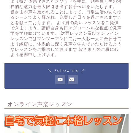
より得た体系化されたメソッドを軸に、効率良く声の潜
在的な魅力を最大限引き出すお手伝いをいたします。
皆さまが声を磨かれることによって、日常生活のあらゆ
るシーンでより輝かれ、充実した日々を過ごされますこ
とを願っております。 より質の高いレッスンをご提供
できますよう、講師自身も日々グローバルな視点で発声
学を学び続けています。 対面レッスン及びオンライン
レッスンではマンツーマンにてお一人お一人に合わせて
より緻密に、体系的に深く発声を学んでいただけるよう
なレッスンをご提供しております 皆さまとのご縁に心
より感謝申し上げます。
＼ Follow me ／
オンライン声楽レッスン