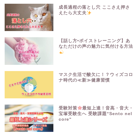
成長過程の落とし穴 ここさえ押さ
えたら大丈夫
【話し方•ボイストレーニング】あ
なただけの声の魅力に気付ける方法
マスク生活で酸欠に！？ウィズコロ
ナ時代の≪新≫健康習慣
受験対策
最短上達！音高・音大・
宝塚受験生へ 受験課題“Sento nel
core“