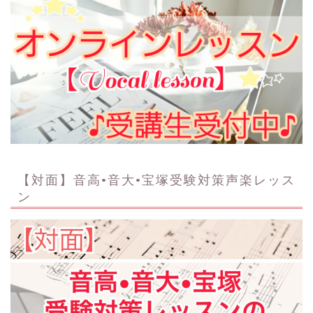
【対面】音高•音大•宝塚受験対策声楽レッス
ン