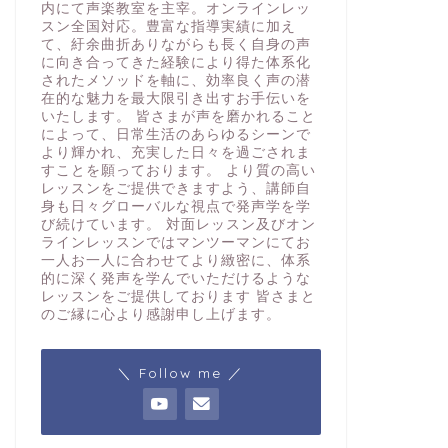
内にて声楽教室を主宰。オンラインレッ
スン全国対応。豊富な指導実績に加え
て、紆余曲折ありながらも長く自身の声
に向き合ってきた経験により得た体系化
されたメソッドを軸に、効率良く声の潜
在的な魅力を最大限引き出すお手伝いを
いたします。 皆さまが声を磨かれること
によって、日常生活のあらゆるシーンで
より輝かれ、充実した日々を過ごされま
すことを願っております。 より質の高い
レッスンをご提供できますよう、講師自
身も日々グローバルな視点で発声学を学
び続けています。 対面レッスン及びオン
ラインレッスンではマンツーマンにてお
一人お一人に合わせてより緻密に、体系
的に深く発声を学んでいただけるような
レッスンをご提供しております 皆さまと
のご縁に心より感謝申し上げます。
＼ Follow me ／