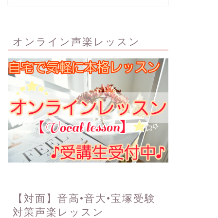
オンライン声楽レッスン
【対面】音高•音大•宝塚受験
対策声楽レッスン