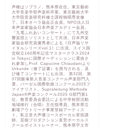
声種はソプラノ。熊本県在住。東京藝術
大学音楽学部声楽科卒業。東京藝術大学
大学院音楽研究科修士課程独唱専攻修
了。日本オペラ協会正会員。NPO法人日
本声楽家協会日本声楽アカデミー会員。
『九電ふれあいコンサート』にて九州交
響楽団とソリストとして共演。日本声楽
家協会研究員優秀者による《日声協リサ
イタルシリーズvol.1》に出演。スイス国
交樹立160周年記念マスタークラス2024
in Tokyoに国際オーディションに選抜さ
れ参加しProf. Capucine Chiaudaniより
Urkunde（修了証書）を授与される。及
び修了コンサートにも出演。 第32回、第
37回飯塚新人音楽コンクール声楽部門入
選。バーゼル国際歌曲コンクール2025フ
ァイナリスト。Supraleitung Methode
Japan®️声楽コンクール2025 G部門第1
位。教育委員会委託による中学校部活動
地域移行（合唱）主任指導員。熊本県立
劇場アウトリーチ事業登録アーティス
ト。私立音大声優コースボーカル実技講
師。芸能プロダクション直営ボーカルス
クールボイストレーナー。熊本県宇土市