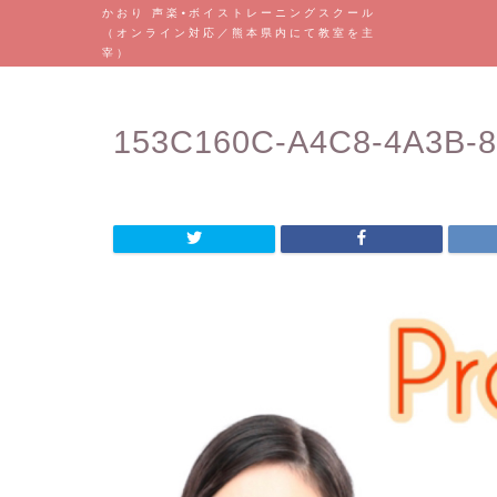
かおり 声楽•ボイストレーニングスクール
（オンライン対応／熊本県内にて教室を主
宰）
153C160C-A4C8-4A3B-8