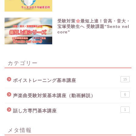
受験対策
最短上達！音高・音大・
宝塚受験生へ 受験課題“Sento nel
core“
カテゴリー
15
ボイストレーニング基本講座
6
声楽曲受験対策基本講座（動画解説）
1
話し方専門基本講座
メタ情報