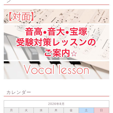
ン
カレンダー
2026年8月
月
火
水
木
金
土
日