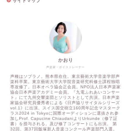
サイトマップ
かおり
声楽家・ボイストレーナー
声種はソプラノ。熊本県在住。東京藝術大学音楽学部声
楽科卒業。東京藝術大学大学院音楽研究科修士課程独唱
専攻修了。日本オペラ協会正会員。NPO法人日本声楽家
協会日本声楽アカデミー会員。『九電ふれあいコンサー
ト』にて九州交響楽団とソリストとして共演。日本声楽
家協会研究員優秀者による《日声協リサイタルシリーズ
vol.1》に出演。スイス国交樹立160周年記念マスターク
ラス2024 in Tokyoに国際オーディションに選抜され参
加しProf. Capucine ChiaudaniよりUrkunde（修了証
書）を授与される。及び修了コンサートにも出演。 第
32回、第37回飯塚新人音楽コンクール声楽部門入選。