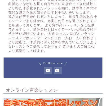
曲折ありながらも長く自身の声に向き合ってきた経験に
より得た体系化されたメソッドを軸に、効率良く声の潜
在的な魅力を最大限引き出すお手伝いをいたします。
皆さまが声を磨かれることによって、日常生活のあらゆ
るシーンでより輝かれ、充実した日々を過ごされますこ
とを願っております。 より質の高いレッスンをご提供
できますよう、講師自身も日々グローバルな視点で発声
学を学び続けています。 対面レッスン及びオンライン
レッスンではマンツーマンにてお一人お一人に合わせて
より緻密に、体系的に深く発声を学んでいただけるよう
なレッスンをご提供しております 皆さまとのご縁に心
より感謝申し上げます。
＼ Follow me ／
オンライン声楽レッスン