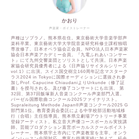
かおり
声楽家・ボイストレーナー
声種はソプラノ。熊本県在住。東京藝術大学音楽学部声
楽科卒業。東京藝術大学大学院音楽研究科修士課程独唱
専攻修了。日本オペラ協会正会員。NPO法人日本声楽家
協会日本声楽アカデミー会員。『九電ふれあいコンサー
ト』にて九州交響楽団とソリストとして共演。日本声楽
家協会研究員優秀者による《日声協リサイタルシリーズ
vol.1》に出演。スイス国交樹立160周年記念マスターク
ラス2024 in Tokyoに国際オーディションに選抜され参
加しProf. Capucine ChiaudaniよりUrkunde（修了証
書）を授与される。及び修了コンサートにも出演。 第
32回、第37回飯塚新人音楽コンクール声楽部門入選。
バーゼル国際歌曲コンクール2025ファイナリスト。
Supraleitung Methode Japan®️声楽コンクール2025 G
部門第1位。教育委員会委託による中学校部活動地域移
行（合唱）主任指導員。熊本県立劇場アウトリーチ事業
登録アーティスト。私立音大声優コースボーカル実技講
師。芸能プロダクション直営ボーカルスクールボイスト
レーナー。熊本県宇土市内にて声楽教室を主宰。オンラ
インレッスン全国対応。豊富な指導実績に加えて、紆余