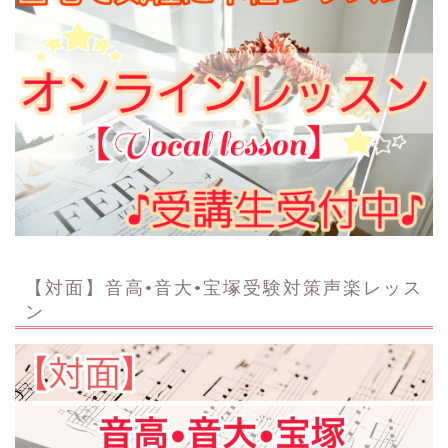
【対面】音高•音大•宝塚受験対策声楽レッス
ン