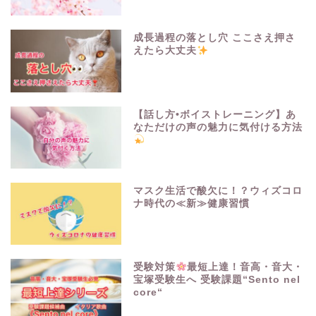
成長過程の落とし穴 ここさえ押さ
えたら大丈夫
【話し方•ボイストレーニング】あ
なただけの声の魅力に気付ける方法
マスク生活で酸欠に！？ウィズコロ
ナ時代の≪新≫健康習慣
受験対策
最短上達！音高・音大・
宝塚受験生へ 受験課題“Sento nel
core“