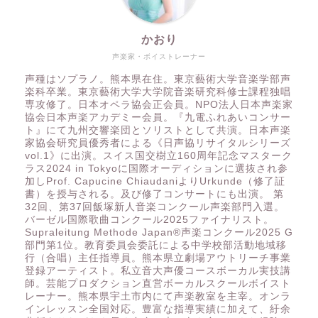
かおり
声楽家・ボイストレーナー
声種はソプラノ。熊本県在住。東京藝術大学音楽学部声
楽科卒業。東京藝術大学大学院音楽研究科修士課程独唱
専攻修了。日本オペラ協会正会員。NPO法人日本声楽家
協会日本声楽アカデミー会員。『九電ふれあいコンサー
ト』にて九州交響楽団とソリストとして共演。日本声楽
家協会研究員優秀者による《日声協リサイタルシリーズ
vol.1》に出演。スイス国交樹立160周年記念マスターク
ラス2024 in Tokyoに国際オーディションに選抜され参
加しProf. Capucine ChiaudaniよりUrkunde（修了証
書）を授与される。及び修了コンサートにも出演。 第
32回、第37回飯塚新人音楽コンクール声楽部門入選。
バーゼル国際歌曲コンクール2025ファイナリスト。
Supraleitung Methode Japan®️声楽コンクール2025 G
部門第1位。教育委員会委託による中学校部活動地域移
行（合唱）主任指導員。熊本県立劇場アウトリーチ事業
登録アーティスト。私立音大声優コースボーカル実技講
師。芸能プロダクション直営ボーカルスクールボイスト
レーナー。熊本県宇土市内にて声楽教室を主宰。オンラ
インレッスン全国対応。豊富な指導実績に加えて、紆余