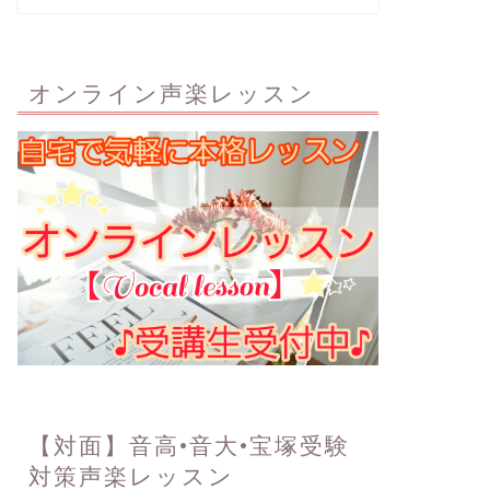
オンライン声楽レッスン
【対面】音高•音大•宝塚受験
対策声楽レッスン