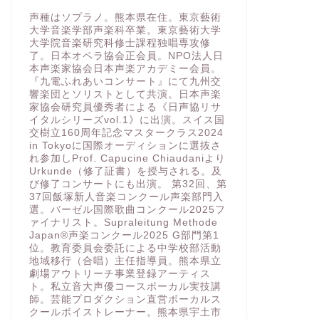
声種はソプラノ。熊本県在住。東京藝術
大学音楽学部声楽科卒業。東京藝術大学
大学院音楽研究科修士課程独唱専攻修
了。日本オペラ協会正会員。NPO法人日
本声楽家協会日本声楽アカデミー会員。
『九電ふれあいコンサート』にて九州交
響楽団とソリストとして共演。日本声楽
家協会研究員優秀者による《日声協リサ
イタルシリーズvol.1》に出演。スイス国
交樹立160周年記念マスタークラス2024
in Tokyoに国際オーディションに選抜さ
れ参加しProf. Capucine Chiaudaniより
Urkunde（修了証書）を授与される。及
び修了コンサートにも出演。 第32回、第
37回飯塚新人音楽コンクール声楽部門入
選。バーゼル国際歌曲コンクール2025フ
ァイナリスト。Supraleitung Methode
Japan®️声楽コンクール2025 G部門第1
位。教育委員会委託による中学校部活動
地域移行（合唱）主任指導員。熊本県立
劇場アウトリーチ事業登録アーティス
ト。私立音大声優コースボーカル実技講
師。芸能プロダクション直営ボーカルス
クールボイストレーナー。熊本県宇土市