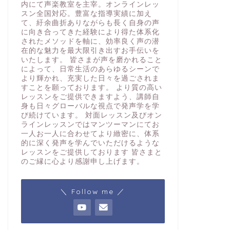
内にて声楽教室を主宰。オンラインレッ
スン全国対応。豊富な指導実績に加え
て、紆余曲折ありながらも長く自身の声
に向き合ってきた経験により得た体系化
されたメソッドを軸に、効率良く声の潜
在的な魅力を最大限引き出すお手伝いを
いたします。 皆さまが声を磨かれること
によって、日常生活のあらゆるシーンで
より輝かれ、充実した日々を過ごされま
すことを願っております。 より質の高い
レッスンをご提供できますよう、講師自
身も日々グローバルな視点で発声学を学
び続けています。 対面レッスン及びオン
ラインレッスンではマンツーマンにてお
一人お一人に合わせてより緻密に、体系
的に深く発声を学んでいただけるような
レッスンをご提供しております 皆さまと
のご縁に心より感謝申し上げます。
＼ Follow me ／