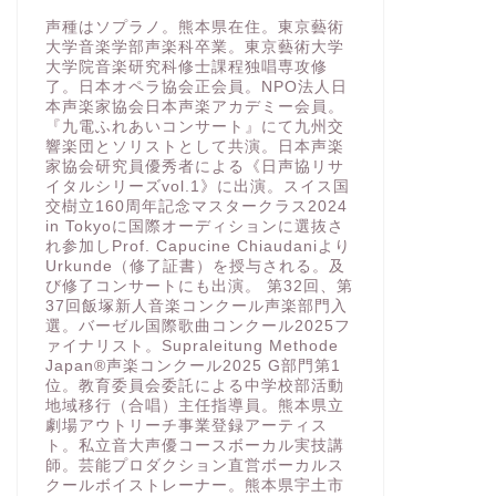
声種はソプラノ。熊本県在住。東京藝術
大学音楽学部声楽科卒業。東京藝術大学
大学院音楽研究科修士課程独唱専攻修
了。日本オペラ協会正会員。NPO法人日
本声楽家協会日本声楽アカデミー会員。
『九電ふれあいコンサート』にて九州交
響楽団とソリストとして共演。日本声楽
家協会研究員優秀者による《日声協リサ
イタルシリーズvol.1》に出演。スイス国
交樹立160周年記念マスタークラス2024
in Tokyoに国際オーディションに選抜さ
れ参加しProf. Capucine Chiaudaniより
Urkunde（修了証書）を授与される。及
び修了コンサートにも出演。 第32回、第
37回飯塚新人音楽コンクール声楽部門入
選。バーゼル国際歌曲コンクール2025フ
ァイナリスト。Supraleitung Methode
Japan®️声楽コンクール2025 G部門第1
位。教育委員会委託による中学校部活動
地域移行（合唱）主任指導員。熊本県立
劇場アウトリーチ事業登録アーティス
ト。私立音大声優コースボーカル実技講
師。芸能プロダクション直営ボーカルス
クールボイストレーナー。熊本県宇土市