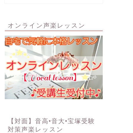
オンライン声楽レッスン
【対面】音高•音大•宝塚受験
対策声楽レッスン