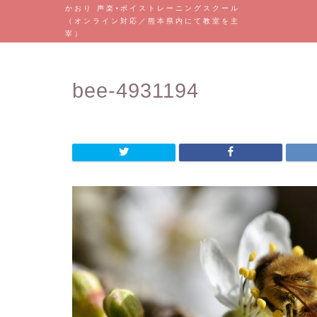
かおり 声楽•ボイストレーニングスクール
（オンライン対応／熊本県内にて教室を主
宰）
bee-4931194