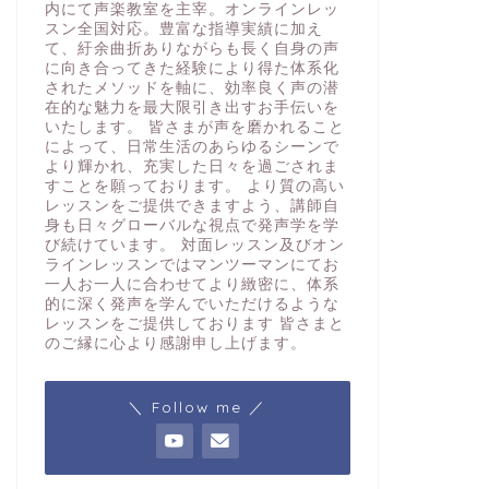
内にて声楽教室を主宰。オンラインレッ
スン全国対応。豊富な指導実績に加え
て、紆余曲折ありながらも長く自身の声
に向き合ってきた経験により得た体系化
されたメソッドを軸に、効率良く声の潜
在的な魅力を最大限引き出すお手伝いを
いたします。 皆さまが声を磨かれること
によって、日常生活のあらゆるシーンで
より輝かれ、充実した日々を過ごされま
すことを願っております。 より質の高い
レッスンをご提供できますよう、講師自
身も日々グローバルな視点で発声学を学
び続けています。 対面レッスン及びオン
ラインレッスンではマンツーマンにてお
一人お一人に合わせてより緻密に、体系
的に深く発声を学んでいただけるような
レッスンをご提供しております 皆さまと
のご縁に心より感謝申し上げます。
＼ Follow me ／