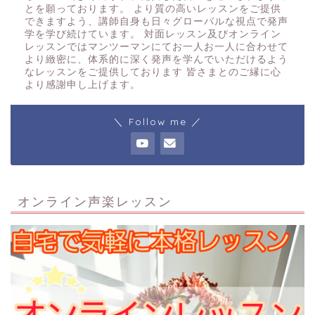
とを願っております。 より質の高いレッスンをご提供
できますよう、講師自身も日々グローバルな視点で発声
学を学び続けています。 対面レッスン及びオンライン
レッスンではマンツーマンにてお一人お一人に合わせて
より緻密に、体系的に深く発声を学んでいただけるよう
なレッスンをご提供しております 皆さまとのご縁に心
より感謝申し上げます。
＼ Follow me ／
オンライン声楽レッスン