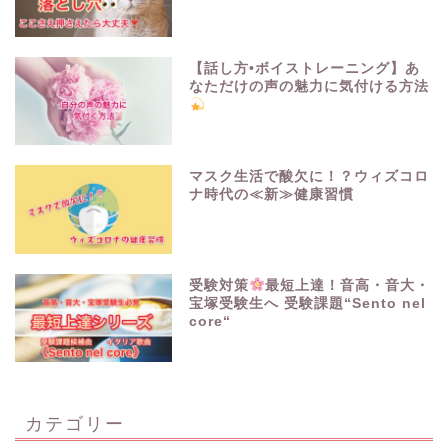
【話し方•ボイストレーニング】あ
なただけの声の魅力に気付ける方法
マスク生活で酸欠に！？ウィズコロ
ナ時代の≪新≫健康習慣
受験対策
最短上達！音高・音大・
宝塚受験生へ 受験課題“Sento nel
core“
カテゴリー