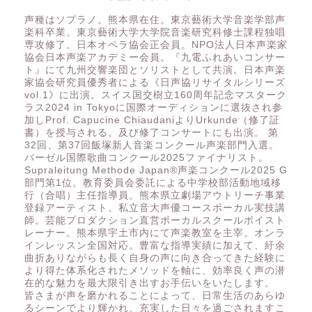
声種はソプラノ。熊本県在住。東京藝術大学音楽学部声
楽科卒業。東京藝術大学大学院音楽研究科修士課程独唱
専攻修了。日本オペラ協会正会員。NPO法人日本声楽家
協会日本声楽アカデミー会員。『九電ふれあいコンサー
ト』にて九州交響楽団とソリストとして共演。日本声楽
家協会研究員優秀者による《日声協リサイタルシリーズ
vol.1》に出演。スイス国交樹立160周年記念マスターク
ラス2024 in Tokyoに国際オーディションに選抜され参
加しProf. Capucine ChiaudaniよりUrkunde（修了証
書）を授与される。及び修了コンサートにも出演。 第
32回、第37回飯塚新人音楽コンクール声楽部門入選。
バーゼル国際歌曲コンクール2025ファイナリスト。
Supraleitung Methode Japan®️声楽コンクール2025 G
部門第1位。教育委員会委託による中学校部活動地域移
行（合唱）主任指導員。熊本県立劇場アウトリーチ事業
登録アーティスト。私立音大声優コースボーカル実技講
師。芸能プロダクション直営ボーカルスクールボイスト
レーナー。熊本県宇土市内にて声楽教室を主宰。オンラ
インレッスン全国対応。豊富な指導実績に加えて、紆余
曲折ありながらも長く自身の声に向き合ってきた経験に
より得た体系化されたメソッドを軸に、効率良く声の潜
在的な魅力を最大限引き出すお手伝いをいたします。
皆さまが声を磨かれることによって、日常生活のあらゆ
るシーンでより輝かれ、充実した日々を過ごされますこ