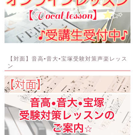
【対面】音高•音大•宝塚受験対策声楽レッス
ン