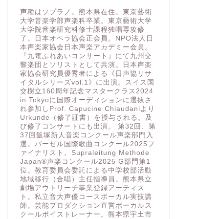
声種はソプラノ。熊本県在住。東京藝術
大学音楽学部声楽科卒業。東京藝術大学
大学院音楽研究科修士課程独唱専攻修
了。日本オペラ協会正会員。NPO法人日
本声楽家協会日本声楽アカデミー会員。
『九電ふれあいコンサート』にて九州交
響楽団とソリストとして共演。日本声楽
家協会研究員優秀者による《日声協リサ
イタルシリーズvol.1》に出演。スイス国
交樹立160周年記念マスタークラス2024
in Tokyoに国際オーディションに選抜さ
れ参加しProf. Capucine Chiaudaniより
Urkunde（修了証書）を授与される。及
び修了コンサートにも出演。 第32回、第
37回飯塚新人音楽コンクール声楽部門入
選。バーゼル国際歌曲コンクール2025フ
ァイナリスト。Supraleitung Methode
Japan®️声楽コンクール2025 G部門第1
位。教育委員会委託による中学校部活動
地域移行（合唱）主任指導員。熊本県立
劇場アウトリーチ事業登録アーティス
ト。私立音大声優コースボーカル実技講
師。芸能プロダクション直営ボーカルス
クールボイストレーナー。熊本県宇土市