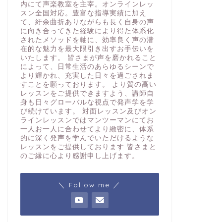
内にて声楽教室を主宰。オンラインレッ
スン全国対応。豊富な指導実績に加え
て、紆余曲折ありながらも長く自身の声
に向き合ってきた経験により得た体系化
されたメソッドを軸に、効率良く声の潜
在的な魅力を最大限引き出すお手伝いを
いたします。 皆さまが声を磨かれること
によって、日常生活のあらゆるシーンで
より輝かれ、充実した日々を過ごされま
すことを願っております。 より質の高い
レッスンをご提供できますよう、講師自
身も日々グローバルな視点で発声学を学
び続けています。 対面レッスン及びオン
ラインレッスンではマンツーマンにてお
一人お一人に合わせてより緻密に、体系
的に深く発声を学んでいただけるような
レッスンをご提供しております 皆さまと
のご縁に心より感謝申し上げます。
＼ Follow me ／