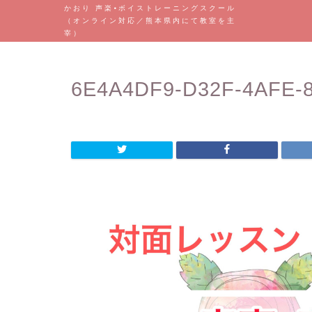
かおり 声楽•ボイストレーニングスクール
（オンライン対応／熊本県内にて教室を主
宰）
6E4A4DF9-D32F-4AFE-