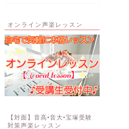
オンライン声楽レッスン
【対面】音高•音大•宝塚受験
対策声楽レッスン